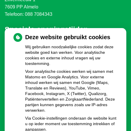
7609 PP Almelo
Telefoon: 088 7084343
Speciale openingstijden
Deze website gebruikt cookies
Eerste en Tweede Paasdag:
gesloten
Wij gebruiken noodzakelijke cookies zodat deze
Koningsdag:
gesloten
website goed kan werken. Voor analytische
Bevrijdingsdag 2030, 2035, 2040 enz.:
gesloten
cookies en externe inhoud vragen wij uw
Hemelvaartsdag:
gesloten
toestemming.
Pinksteren:
gesloten
Voor analytische cookies werken wij samen met
Dag voor kerst:
8.00 - 16.00u
Matomo en Google Analytics. Voor externe
inhoud werken wij samen met Google (Maps,
Eerste en Tweede Kerstdag:
gesloten
Translate en Reviews), YouTube, Vimeo,
Oudejaarsdag:
8.00 - 16.00u
Facebook, Instagram, X (Twitter), Qualizorg,
Nieuwjaarsdag:
gesloten
Patiëntenvertellen en ZorgkaartNederland. Deze
partijen kunnen gegevens zoals uw IP-adres
verwerken.
Via Cookie-instellingen onderaan de website kunt
u op ieder moment uw toestemming intrekken of
aanpassen.